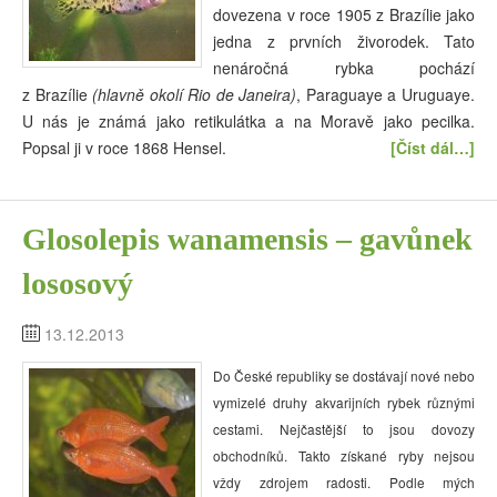
dovezena v roce 1905 z Brazílie jako
jedna z prvních živorodek. Tato
nenáročná rybka pochází
z Brazílie
(hlavně okolí Rio de Janeira)
, Paraguaye a Uruguaye.
U nás je známá jako retikulátka a na Moravě jako pecilka.
Popsal ji v roce 1868 Hensel.
[Číst dál…]
Glosolepis wanamensis – gavůnek
lososový
13.12.2013
Do České republiky se dostávají nové nebo
vymizelé druhy akvarijních rybek různými
cestami. Nejčastější to jsou dovozy
obchodníků. Takto získané ryby nejsou
vždy zdrojem radosti. Podle mých