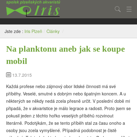
Hledat
Aktuality
Jste zde :
Iris Plzeň
/
Články
/
Články
Na planktonu aneb jak se koupe
Fotogalerie
mobil
O spolku
Kontakt
13.7.2015
Každá profese nebo zájmový obor lidské činnosti má své
Inzerce
příběhy. Veselé, smutné s dobrým nebo špatným koncem. A u
některých se někdy nedá zcela přesně určit. V poslední době mi
připadá, že v akvaristice je málo legrace a radosti. Proto jsem se
pokusil jeden z těchto hořko veselých příběhů rozvinout
literárně. Podotýkám, že se tento příběh stal za času onoho a
osoby jsou zcela vymyšlené. Případná podobnost je čistě