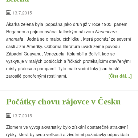
13.7.2015
Akarka zelená byla popsána jako druh již v roce 1905 panem
Reganem a pojmenována latinským názvem
Nannacara
anomala
. Jedná se o malou cichlidku , která pochází ze severní
části Jižní Ameriky. Odborná literatura uvádí země původu
Západní Guayanu, Venezuelu, Kolumbii a Bolivii, kde se
vyskytuje v malých potůčcích a říčkách protékajícími otevřenými
místy pralesa a pampami. Tyto malé vodní toky jsou hustě
zarostlé ponořenými rostlinami.
[Číst dál…]
Počátky chovu rájovce v Česku
13.7.2015
Zlomem ve vývoji akvaristiky bylo získání dostatečně atraktivní
rybky, která by svou velikostí a životními požadavky odpovídala