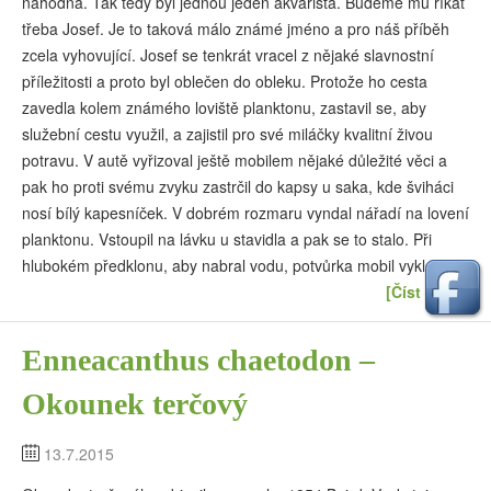
náhodná. Tak tedy byl jednou jeden akvarista. Budeme mu říkat
třeba Josef. Je to taková málo známé jméno a pro náš příběh
zcela vyhovující. Josef se tenkrát vracel z nějaké slavnostní
příležitosti a proto byl oblečen do obleku. Protože ho cesta
zavedla kolem známého loviště planktonu, zastavil se, aby
služební cestu využil, a zajistil pro své miláčky kvalitní živou
potravu. V autě vyřizoval ještě mobilem nějaké důležité věci a
pak ho proti svému zvyku zastrčil do kapsy u saka, kde šviháci
nosí bílý kapesníček. V dobrém rozmaru vyndal nářadí na lovení
planktonu. Vstoupil na lávku u stavidla a pak se to stalo. Při
hlubokém předklonu, aby nabral vodu, potvůrka mobil vyklouzl.
[Číst dál…]
Enneacanthus chaetodon –
Okounek terčový
13.7.2015