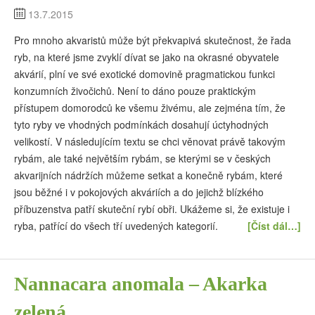
13.7.2015
Pro mnoho akvaristů může být překvapivá skutečnost, že řada
ryb, na které jsme zvyklí dívat se jako na okrasné obyvatele
akvárií, plní ve své exotické domovině pragmatickou funkci
konzumních živočichů. Není to dáno pouze praktickým
přístupem domorodců ke všemu živému, ale zejména tím, že
tyto ryby ve vhodných podmínkách dosahují úctyhodných
velikostí. V následujícím textu se chci věnovat právě takovým
rybám, ale také největším rybám, se kterými se v českých
akvarijních nádržích můžeme setkat a konečně rybám, které
jsou běžné i v pokojových akváriích a do jejichž blízkého
příbuzenstva patří skuteční rybí obři. Ukážeme si, že existuje i
ryba, patřící do všech tří uvedených kategorií.
[Číst dál…]
Nannacara anomala – Akarka
zelená