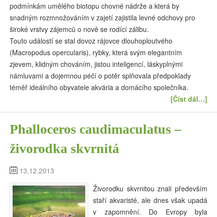
podmínkám umělého biotopu chovné nádrže a která by
snadným rozmnožováním v zajetí zajistila levné odchovy pro
široké vrstvy zájemců o nově se rodící zálibu.
Touto událostí se stal dovoz rájovce dlouhoploutvého
(Macropodus opercularis), rybky, která svým elegantním
zjevem, klidným chováním, jistou inteligencí, láskyplnými
námluvami a dojemnou péčí o potěr splňovala předpoklady
téměř ideálního obyvatele akvária a domácího společníka.
[Číst dál…]
Phalloceros caudimaculatus –
živorodka skvrnitá
13.12.2013
Živorodku skvrnitou znali především
staří akvaristé, ale dnes však upadá
v zapomnění. Do Evropy byla