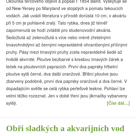
Okounka terčového objevil a popsal r. 1854 Baird. Vyskytuje se
od New-Yersey po Maryland ve stojatých a pomalu tekoucích
vodách. Jak uvádí literatura v přírodě dorůstá 10 cm, v akváriu
při 5 cm je pohlavně zralý. Tato rybka, dnes již téměř
zapomenutá se hodí zvláště pro studenovodní akvária.
Šedožlutá až zelenožlutá s více nebo méně zřetelnými
tmavohnědými až černými nepravidelně ohraničenými příčnými
pruhy. Pásy mezi tmavými pruhy zcela nepravidelné šedé až
hnědě skvrnité. Ploutve bezbarvé s kresbou tmavých čárek a
teček na ploutevních paprscích. První dva paprsky hřbetní
ploutve sytě černé, dva další oranžové. Břišní ploutve jsou
zbarveny podobně, první dva paprsky oranžové a dva černé. V
dopadajícím světle se celá rybka perleťově leskne. Pohlaví lze
velmi těžko rozeznat. Jen v době tření jsou jikrnačky vybarveny
sytěji.
[Číst dál…]
Obři sladkých a akvarijních vod