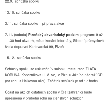
22.9. schůzka spolku
13.10. schůzka spolku
3.11. schůzka spolku – příprava akce
7.11.
(sobota)
Plzeňský akvaristický podzim
program: 9 až
11.30 hod akvatrh, místo konání Internáty, Střední průmyslová
škola dopravní Karlovarská 99, Plzeň
15.12. schůzka spolku
Schůzky spolku se uskuteční v salonku restaurace ZLATÁ
KORUNA, Koperníkova ul. č. 52, v Plzni u Jižního nádraží ČD
(na rohu s Hálkovou ulicí). Začátek schůzek je od 17 hodin.
Účast na akcích ostatních spolků v ČR i zahraničí bude
upřesněna v průběhu roku na členských schůzích.