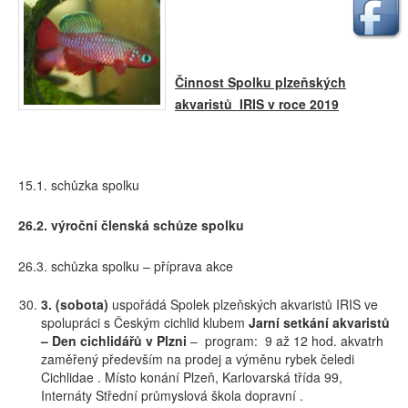
Činnost Spolku plzeňských
akvaristů IRIS v roce 20
19
15.1. schůzka spolku
26.2.
výroční členská schůze spolku
26.3. schůzka spolku – příprava akce
3. (sobota)
uspořádá Spolek plzeňských akvaristů IRIS ve
spolupráci s Českým cichlid klubem
Jarní
setkání akvaristů
–
Den cichlidářů v Plzni
– program: 9 až 12 hod. akvatrh
zaměřený především na prodej a výměnu rybek čeledi
Cichlidae . Místo konání Plzeň, Karlovarská třída 99,
Internáty Střední průmyslová škola dopravní .