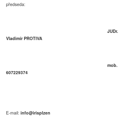
předseda:
JUDr.
Vladimír PROTIVA
mob.
607229374
E-mail:
info@irisplzen