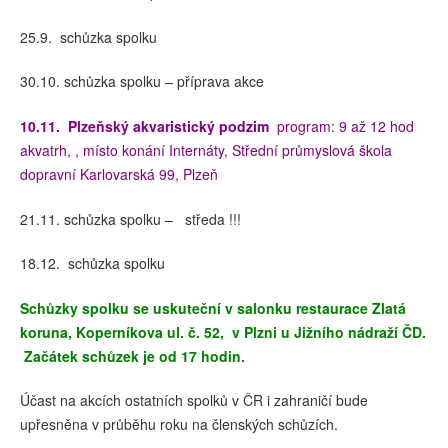
25.9. schůzka spolku
30.10. schůzka spolku – příprava akce
10.11.
Plzeňský akvaristický podzim
program: 9 až 12 hod
akvatrh, , místo konání Internáty, Střední průmyslová škola
dopravní Karlovarská 99, Plzeň
21.11. schůzka spolku – středa !!!
18.12. schůzka spolku
Schůzky spolku se uskuteční v salonku restaurace Zlatá
koruna, Koperníkova ul. č. 52, v Plzni u Jižního nádraží ČD.
Začátek schůzek je od 17 hodin.
Účast na akcích ostatních spolků v ČR i zahraničí bude
upřesněna v průběhu roku na členských schůzích.