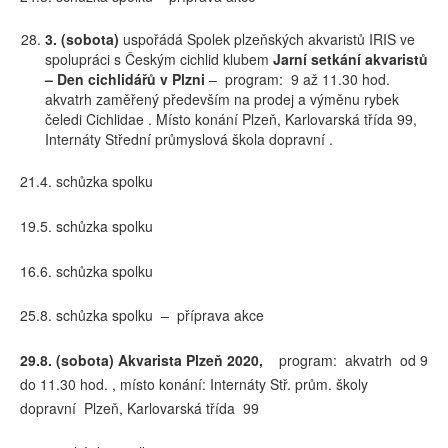
3. (sobota)
uspořádá Spolek plzeňských akvaristů IRIS ve
spolupráci s Českým cichlid klubem
Jarní
setkání akvaristů
–
Den cichlidářů v Plzni
– program: 9 až 11.30 hod.
akvatrh zaměřený především na prodej a výměnu rybek
čeledi Cichlidae . Místo konání Plzeň, Karlovarská třída 99,
Internáty Střední průmyslová škola dopravní .
21.4. schůzka spolku
19.5. schůzka spolku
16.6. schůzka spolku
25.8. schůzka spolku – příprava akce
29.8. (sobota) Akvarista Plzeň 2020,
program: akvatrh od 9
do 11.30 hod. , místo konání: Internáty Stř. prům. školy
dopravní Plzeň, Karlovarská třída 99