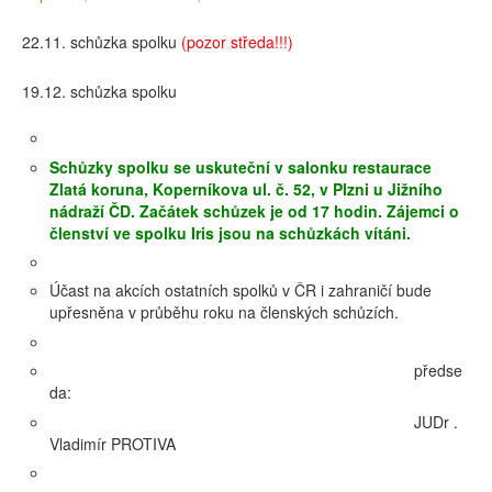
22.11. schůzka spolku
(pozor středa!!!)
19.12. schůzka spolku
Schůzky spolku se uskuteční v salonku restaurace
Zlatá koruna, Koperníkova ul. č. 52, v Plzni u Jižního
nádraží ČD. Začátek schůzek je od 17 hodin. Zájemci o
členství ve spolku Iris jsou na schůzkách vítáni.
Účast na akcích ostatních spolků v ČR i zahraničí bude
upřesněna v průběhu roku na členských schůzích.
předse
da:
JUDr .
Vladimír PROTIVA