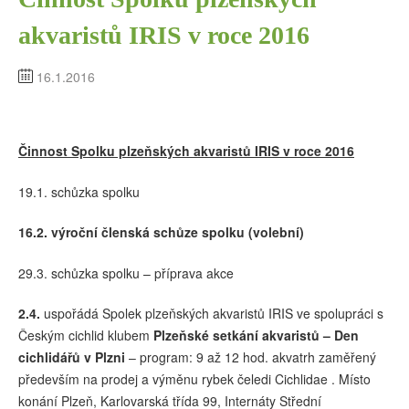
akvaristů IRIS v roce 2016
16.1.2016
Činnost Spolku plzeňských akvaristů IRIS v roce 201
6
19.1. schůzka spolku
16.2.
výroční členská schůze spolku (volební)
29.3. schůzka spolku – příprava akce
2.4.
uspořádá Spolek plzeňských akvaristů IRIS ve spolupráci s
Českým cichlid klubem
Plzeňské setkání akvaristů –
Den
cichlidářů v Plzni
– program: 9 až 12 hod. akvatrh zaměřený
především na prodej a výměnu rybek čeledi Cichlidae . Místo
konání Plzeň, Karlovarská třída 99, Internáty Střední