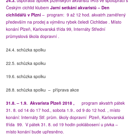
24.3.
uspořádá Spolek plzeňských akvaristů IRIS ve spolupráci s
Českým cichlid klubem
Jarní
setkání akvaristů –
Den
cichlidářů v Plzni
– program: 9 až 12 hod. akvatrh zaměřený
především na prodej a výměnu rybek čeledi Cichlidae . Místo
konání Plzeň, Karlovarská třída 99, Internáty Střední
průmyslová škola dopravní .
24.4. schůzka spolku
22.5. schůzka spolku
19.6. schůzka spolku
28.8. schůzka spolku – příprava akce
31.8. – 1.9. Akvarista Plzeň 2018 ,
program akvatrh pátek
31. 8. od 14 do 17 hod., sobota 1.9.. od 9 do 12 hod. , místo
konání: Internáty Stř. prům. školy dopravní Plzeň, Karlovarská
třída 99. V pátek 31. 8. od 19 hodin poklábosení u pivka –
místo konání bude upřesněno.