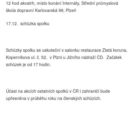
12 hod akvatrh, místo konání Internáty, Střední průmyslová
škola dopravní Karlovarská 99, Plzeň
17.12. schůzka spolku
Schůzky spolku se uskuteční v salonku restaurace Zlatá koruna,
Koperníkova ul. č. 52, v Plzni u Jižního nádraží ČD. Začátek
schůzek je od 17 hodin.
Účast na akcích ostatních spolků v ČR i zahraničí bude
upřesněna v průběhu roku na členských schůzích.