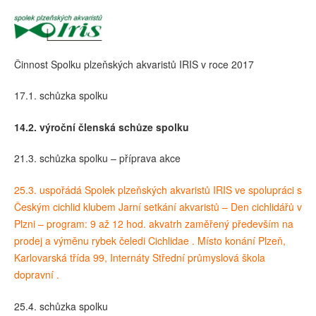
Činnost Spolku plzeňských akvaristů IRIS v roce 2017
17.1. schůzka spolku
14.2. výroční členská schůze spolku
21.3. schůzka spolku – příprava akce
25.3. uspořádá Spolek plzeňských akvaristů IRIS ve spolupráci s
Českým cichlid klubem Jarní setkání akvaristů – Den cichlidářů v
Plzni – program: 9 až 12 hod. akvatrh zaměřený především na
prodej a výměnu rybek čeledi Cichlidae . Místo konání Plzeň,
Karlovarská třída 99, Internáty Střední průmyslová škola
dopravní .
25.4. schůzka spolku