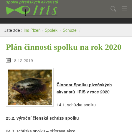
Hledat
Aktuality
Jste zde :
Iris Plzeň
/
Spolek
/
Schůze
/
Články
Plán činnosti spolku na rok 2020
Fotogalerie
O spolku
18.12.2019
Kontakt
Inzerce
Činnost Spolku plzeňských
akvaristů IRIS v roce 20
20
14.1. schůzka spolku
25.2.
výroční členská schůze spolku
24.3. schůzka spolku – příprava akce