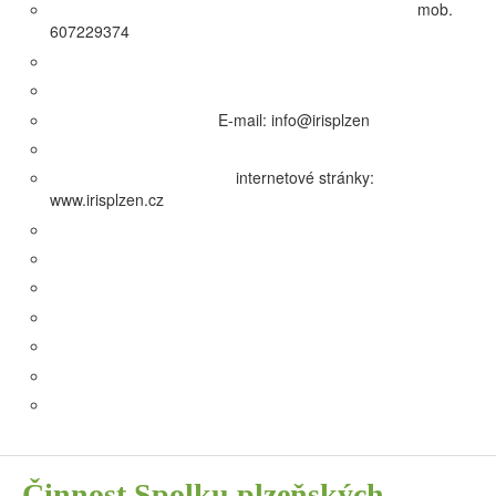
mob.
607229374
E-mail: info@irisplzen
internetové stránky:
www.irisplzen.cz
Činnost Spolku plzeňských