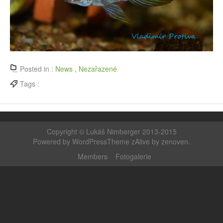
Posted in :
News
,
Nezařazené
Tags :
Copyright ©
Lukáš Nimberger 2013-2015
Powered by WordPress
Theme zAlive by
zenoven
.
Members
Fotogalerie