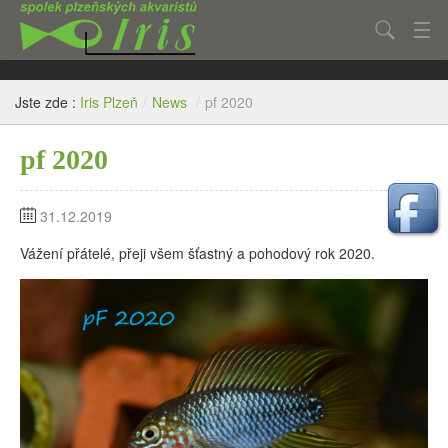
Hledat
Aktuality
Jste zde :
Iris Plzeň
/
News
/
pf 2020
Články
pf 2020
Fotogalerie
O spolku
31.12.2019
Kontakt
Vážení přátelé, přeji všem šťastný a pohodový rok 2020.
Inzerce