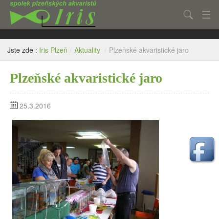
Hledat
Aktuality
Jste zde :
Iris Plzeň
/
Aktuality
/
Plzeňské akvaristické jaro
Články
Plzeňské akvaristické jaro
Fotogalerie
O spolku
25.3.2016
Kontakt
Inzerce