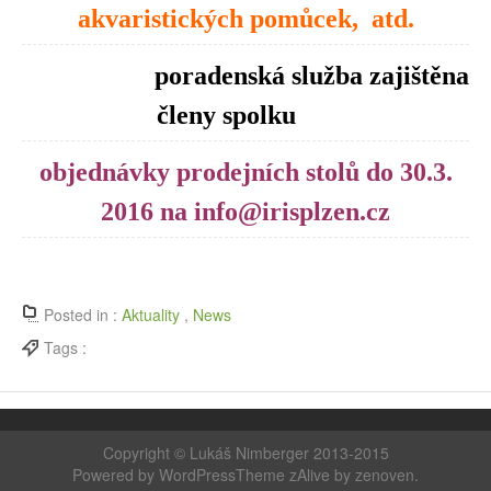
akvaristických pomůcek, atd.
poradenská služba zajištěna
členy spolku
objednávky prodejních stolů do 30.3.
2016 na info@irisplzen.cz
Posted in :
Aktuality
,
News
Tags :
Copyright ©
Lukáš Nimberger 2013-2015
Powered by WordPress
Theme zAlive by
zenoven
.