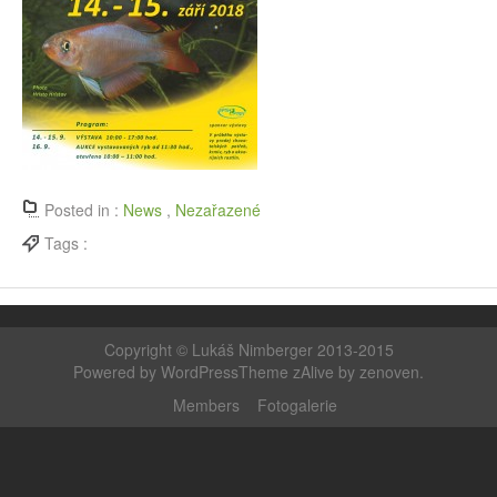
Posted in :
News
,
Nezařazené
Tags :
Copyright ©
Lukáš Nimberger 2013-2015
Powered by WordPress
Theme zAlive by
zenoven
.
Members
Fotogalerie