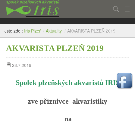
Hledat
Aktuality
Jste zde :
Iris Plzeň
/
Aktuality
/
AKVARISTA PLZEŇ 2019
Články
AKVARISTA PLZEŇ 2019
Fotogalerie
O spolku
28.7.2019
Kontakt
Spolek plzeňských akvaristů IRIS
Inzerce
zve příznivce akvaristiky
na