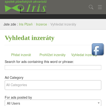
Hledat
Aktuality
Jste zde :
Iris Plzeň
/
Inzerce
/
Vyhledat inzeráty
Články
Vyhledat inzeráty
Fotogalerie
O spolku
Přidat inzerát
Prohlížet inzeráty
Vyhledat inzeráty
Kontakt
Search for ads containing this word or phrase:
Inzerce
Ad Category
For ads posted by
All Users