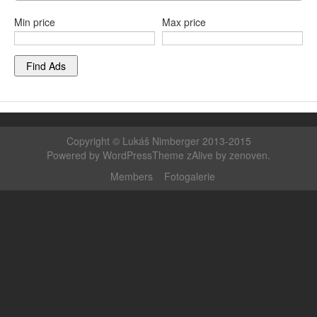
Min price
Max price
Copyright ©
Lukáš Nimberger 2013-2015
Powered by WordPress
Theme zAlive by
zenoven
.
Members
Fotogalerie