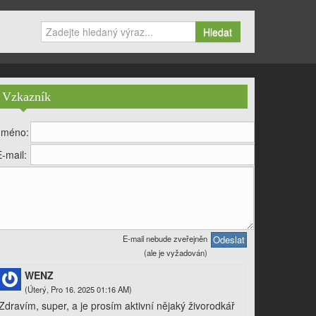
Hledat
Vzkazník
Jméno:
E-mail:
E-mail nebude zveřejněn
(ale je vyžadován)
WENZ
(Úterý, Pro 16. 2025 01:16 AM)
Zdravím, super, a je prosím aktivní nějaký živorodkář