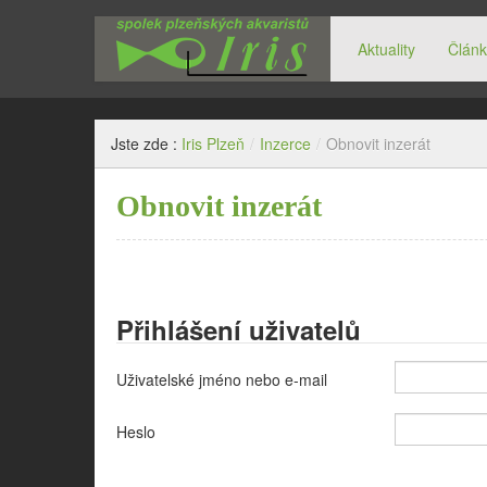
Aktuality
Článk
Spolek plzeňských akvaristů Iris
Jste zde :
Iris Plzeň
/
Inzerce
/
Obnovit inzerát
Obnovit inzerát
Přihlášení uživatelů
Uživatelské jméno nebo e-mail
Heslo