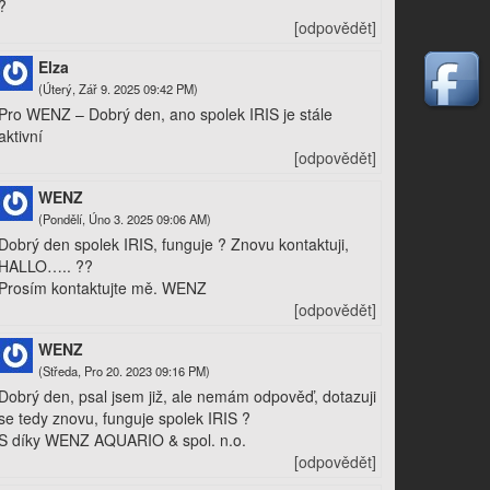
?
[odpovědět]
Elza
(Úterý, Zář 9. 2025 09:42 PM)
Pro WENZ – Dobrý den, ano spolek IRIS je stále
aktivní
[odpovědět]
WENZ
(Pondělí, Úno 3. 2025 09:06 AM)
Dobrý den spolek IRIS, funguje ? Znovu kontaktuji,
HALLO….. ??
Prosím kontaktujte mě. WENZ
[odpovědět]
WENZ
(Středa, Pro 20. 2023 09:16 PM)
Dobrý den, psal jsem již, ale nemám odpověď, dotazuji
se tedy znovu, funguje spolek IRIS ?
S díky WENZ AQUARIO & spol. n.o.
[odpovědět]