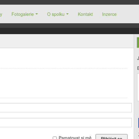
y
Fotogalerie
O spolku
Kontakt
Inzerce
Pamatovat si mě