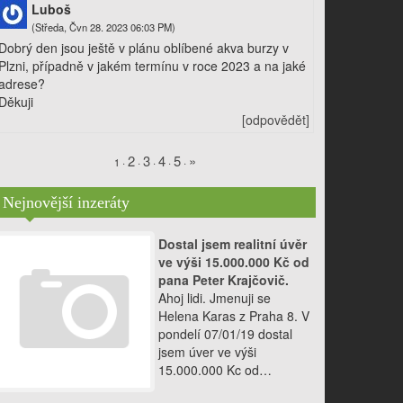
Luboš
(Středa, Čvn 28. 2023 06:03 PM)
Dobrý den jsou ještě v plánu oblíbené akva burzy v
Plzni, případně v jakém termínu v roce 2023 a na jaké
adrese?
Děkuji
[odpovědět]
2
3
4
5
»
·
·
·
·
·
1
Nejnovější inzeráty
Dostal jsem realitní úvěr
ve výši 15.000.000 Kč od
pana Peter Krajčovič.
Ahoj lidi. Jmenuji se
Helena Karas z Praha 8. V
pondelí 07/01/19 dostal
jsem úver ve výši
15.000.000 Kc od…