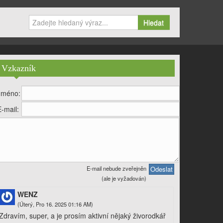
Hledat
Vzkazník
Jméno:
E-mail:
E-mail nebude zveřejněn
(ale je vyžadován)
WENZ
(Úterý, Pro 16. 2025 01:16 AM)
Zdravím, super, a je prosím aktivní nějaký živorodkář