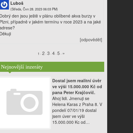
Luboš
(Středa, Čvn 28. 2023 06:03 PM)
Dobrý den jsou ještě v plánu oblíbené akva burzy v
Plzni, případně v jakém termínu v roce 2023 a na jaké
adrese?
Děkuji
[odpovědět]
2
3
4
5
»
·
·
·
·
·
1
Nejnovější inzeráty
Dostal jsem realitní úvěr
ve výši 15.000.000 Kč od
pana Peter Krajčovič.
Ahoj lidi. Jmenuji se
Helena Karas z Praha 8. V
pondelí 07/01/19 dostal
jsem úver ve výši
15.000.000 Kc od…