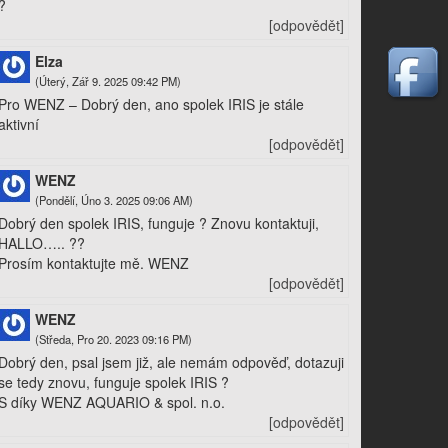
?
[odpovědět]
Elza
(Úterý, Zář 9. 2025 09:42 PM)
Pro WENZ – Dobrý den, ano spolek IRIS je stále
aktivní
[odpovědět]
WENZ
(Pondělí, Úno 3. 2025 09:06 AM)
Dobrý den spolek IRIS, funguje ? Znovu kontaktuji,
HALLO….. ??
Prosím kontaktujte mě. WENZ
[odpovědět]
WENZ
(Středa, Pro 20. 2023 09:16 PM)
Dobrý den, psal jsem již, ale nemám odpověď, dotazuji
se tedy znovu, funguje spolek IRIS ?
S díky WENZ AQUARIO & spol. n.o.
[odpovědět]