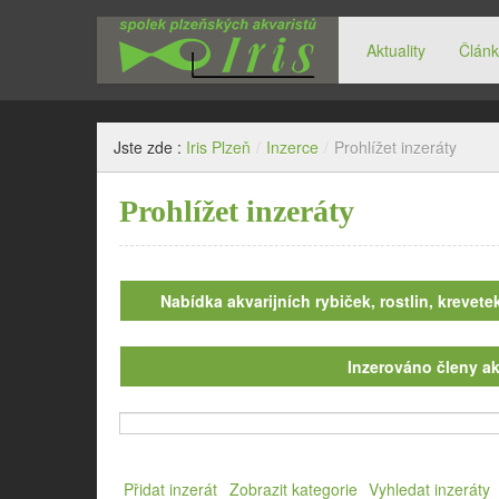
Aktuality
Článk
Spolek plzeňských akvaristů Iris
Jste zde :
Iris Plzeň
/
Inzerce
/
Prohlížet inzeráty
Prohlížet inzeráty
Nabídka akvarijních rybiček, rostlin, krevetek
Inzerováno členy ak
Search
for:
Přidat inzerát
Zobrazit kategorie
Vyhledat inzeráty