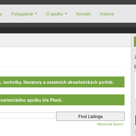
y
Fotogalerie
O spolku
Kontakt
Inzerce
, techniky, literatury a ostatních akvaristických potřeb.
varistického spolku Iris Plzeň.
Advanced Search